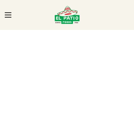
SALSA DE ARROZ
Total Time:
15 minutos
Servings:
5 porciones
Calories:
232 calorías por porción